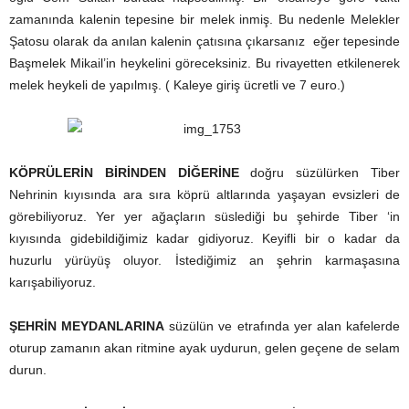
zamanında kalenin tepesine bir melek inmiş. Bu nedenle Melekler
Şatosu olarak da anılan kalenin çatısına çıkarsanız eğer tepesinde
Başmelek Mikail’in heykelini göreceksiniz. Bu rivayetten etkilenerek
melek heykeli de yapılmış. ( Kaleye giriş ücretli ve 7 euro.)
KÖPRÜLERİN BİRİNDEN DİĞERİNE
doğru süzülürken Tiber
Nehrinin kıyısında ara sıra köprü altlarında yaşayan evsizleri de
görebiliyoruz. Yer yer ağaçların süslediği bu şehirde Tiber ‘in
kıyısında gidebildiğimiz kadar gidiyoruz. Keyifli bir o kadar da
huzurlu yürüyüş oluyor. İstediğimiz an şehrin karmaşasına
karışabiliyoruz.
ŞEHRİN MEYDANLARINA
süzülün ve etrafında yer alan kafelerde
oturup zamanın akan ritmine ayak uydurun, gelen geçene de selam
durun.