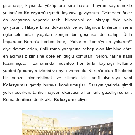
giremeyip, kıyısında yüzüp ara sıra hayran hayran seyretmekle
yetindiğim
Kolezyum’u
şimdi doyasıya geziyorum. Gelmeden önce
ön araştırma yaparak tarihi hikayesini de okuyup öyle yola
çıkıyorum. Hikaye biraz dokunaklı ve açıldığında binlerce insana
eğlenceli anlar yaşatan zengin bir geçmişe de sahip. Ünlü
İmparator Neron’u herkes tanır, ‘’Yakarım Roma’yı da yakarım!’’
diye devam eden, ünlü roma yangınına sebep olan kimisine göre
en acımasız kimisine göre en güçlü komutan. Neron, tarihe nasıl
kazınmışsa, zamanında müsrifçe her türlü kaynağı kullanıp
yaptırdığı sarayın izlerini ve aynı zamanda Neron’a olan öfkelerini
bir nebze sindirebilmek ve silmek için amfi tiyatroyu yani
Kolezyum’u
getirip buraya kondurmuşlar. Sarayın yerinde şimdi
yeller eserken, tarihe meydan okurcasına her türlü güzelliği sunan,
Roma denilince de ilk akla
Kolezyum
geliyor.