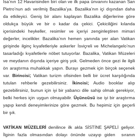
İsa’nın 12 Havarisinden biri olan ve ilk papa ünvanını kazanan San
Pietro’nun adı verilmiş Bazalika’ya. Bazalika’nın içi dışından daha
da etkileyici. Geniş bir alanı kaplayan Bazalika diğerlerine göre
oldukça büyük ve bir o kadar da çekici. Çekiciliğini kılanda
içerisindeki heykeller, resimler ve içeriyi zenginleştiren mimari
değerler, incelikler. Bazalika’nın hemen yanında yer alan Vatikan
girişinde ilginç kıyafetleriyle askerler İsviçreli ve Michelangelo’nun
tasarladığı kıyafetlerle nöbet tutuyorlar. Bazalika, Vatikan Müzeleri
ve meydanın dışında içeriye giriş yok. Gelmeden önce gezi ile ilgili
ön araştırma muhakkak yapın. Burayı gezmek için birçok seçenek
var.
Birincisi;
Vatikan turizm ofisinden belli bir ücret karşılığında
tutulan rehberle gezebilirsiniz.
İkincisi;
Audio booklar alıp
gezebilirsiniz, bunun için iyi bir yabancı dile sahip olmak gerekiyor,
belki herkes için uygun olmayabilir.
Üçüncüsü
ise iyi bir araştırma
yapıp kendi deneyimlerinize göre gezmek. Bu hepimiz için geçerli
bir şık.
VATİKAN MÜZELERİ
denilince ilk akla SİSTİNE ŞAPELİ geliyor.
İlginin fazla olmasından dolayı önünde uzayıp giden sıranın