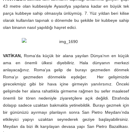
43 metre olan kubbesiyle Ayasofya yapılana kadar en büyük tek
parça kubbeye sahip olmasıyla ünlüymüş. 7. Yüz yıldan beri kilise
olarak kullanılan tapınak o dönemde bu şekilde bir kubbeye sahip
olan binanın nasıl yapıldığı hayret edici.
VATİKAN,
Roma’da küçük bir alana yayılan Dünya’nın en küçük
ama en önemli ülkesi diyebiliriz. Hala dünyanın merkezi
anlayacağınız. Roma’ya gelip de burayı gezmeden dönmek
Roma’yı gezmeden dönmekle eşdeğer. Her gelişimizde
girecekmişiz gibi bir hava içine girmeyin yanılırsınız. Önceki
gelişimde her alana rahatlıkla girmeme rağmen bu sefer maalesef
önemli bir tören nedeniyle ziyaretçilere açık değildi. Etrafında
dolaşıp sadece uzaktan bakmakla yetinebildik. Burayı gezmek için
bir gününüzü ayırmayı planlayın sonra San Pietro Meydanı’nda
etkileyici yapıyı uzaktan seyrederek geziye başlayabilirsiniz.
Meydan da bizi ilk karşılayan devasa yapı San Pietro Bazalikası.