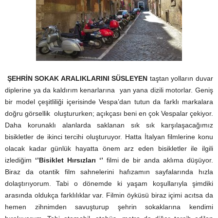
ŞEHRİN SOKAK ARALIKLARINI SÜSLEYEN
taştan yolların duvar
diplerine ya da kaldırım kenarlarına yan yana dizili motorlar. Geniş
bir model çeşitliliği içerisinde Vespa’dan tutun da farklı markalara
doğru görsellik oluştururken; açıkçası beni en çok Vespalar çekiyor.
Daha korunaklı alanlarda saklanan sık sık karşılaşacağımız
bisikletler de ikinci tercihi oluşturuyor. Hatta İtalyan filmlerine konu
olacak kadar günlük hayatta önem arz eden bisikletler ile ilgili
izlediğim
‘’Bisiklet Hırsızları ‘’
filmi de bir anda aklıma düşüyor.
Biraz da otantik film sahnelerini hafızamın sayfalarında hızla
dolaştırıyorum. Tabi o dönemde ki yaşam koşullarıyla şimdiki
arasında oldukça farklılıklar var. Filmin öyküsü biraz içimi acıtsa da
hemen zihnimden savuşturup şehrin sokaklarına kendimi