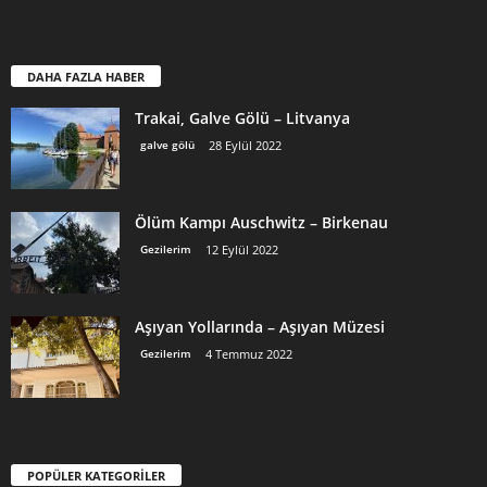
DAHA FAZLA HABER
Trakai, Galve Gölü – Litvanya
galve gölü
28 Eylül 2022
Ölüm Kampı Auschwitz – Birkenau
Gezilerim
12 Eylül 2022
Aşıyan Yollarında – Aşıyan Müzesi
Gezilerim
4 Temmuz 2022
POPÜLER KATEGORİLER