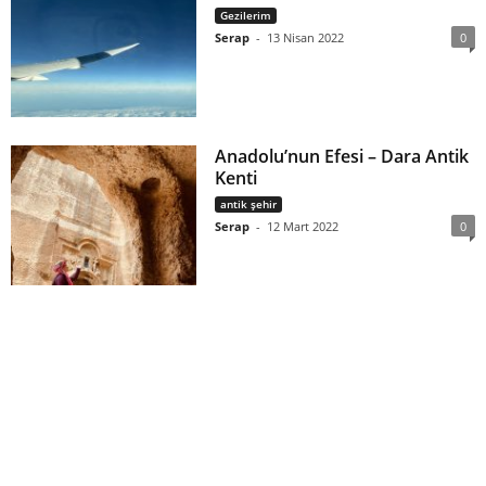
Gezilerim
Serap
-
13 Nisan 2022
0
Anadolu’nun Efesi – Dara Antik
Kenti
antik şehir
Serap
-
12 Mart 2022
0