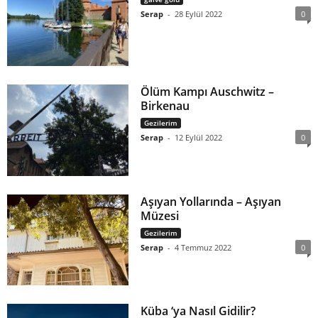
Serap
-
28 Eylül 2022
0
Ölüm Kampı Auschwitz –
Birkenau
Gezilerim
Serap
-
12 Eylül 2022
0
Aşıyan Yollarında – Aşıyan
Müzesi
Gezilerim
Serap
-
4 Temmuz 2022
0
Küba ‘ya Nasıl Gidilir?