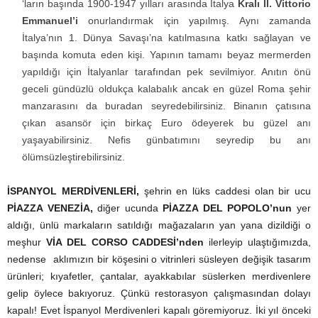
‘ların başında 1900-1947 yılları arasında İtalya
Kralı II. Vittorio
Emmanuel’i
onurlandırmak için yapılmış. Aynı zamanda
İtalya’nın 1. Dünya Savaşı’na katılmasına katkı sağlayan ve
başında komuta eden kişi. Yapının tamamı beyaz mermerden
yapıldığı için İtalyanlar tarafından pek sevilmiyor. Anıtın önü
geceli gündüzlü oldukça kalabalık ancak en güzel Roma şehir
manzarasını da buradan seyredebilirsiniz. Binanın çatısına
çıkan asansör için birkaç Euro ödeyerek bu güzel anı
yaşayabilirsiniz. Nefis günbatımını seyredip bu anı
ölümsüzleştirebilirsiniz.
İSPANYOL MERDİVENLERİ,
şehrin en lüks caddesi olan bir ucu
PİAZZA VENEZİA,
diğer ucunda
PİAZZA DEL POPOLO’nun
yer
aldığı, ünlü markaların satıldığı mağazaların yan yana dizildiği o
meşhur
VİA DEL CORSO CADDESİ’nden
ilerleyip ulaştığımızda,
nedense aklımızın bir köşesini o vitrinleri süsleyen değişik tasarım
ürünleri; kıyafetler, çantalar, ayakkabılar süslerken merdivenlere
gelip öylece bakıyoruz. Çünkü restorasyon çalışmasından dolayı
kapalı! Evet İspanyol Merdivenleri kapalı göremiyoruz. İki yıl önceki