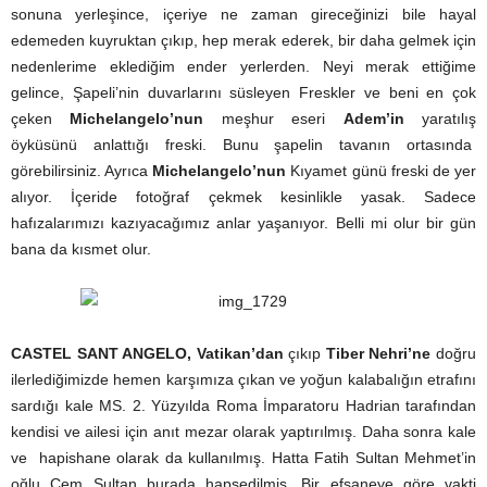
sonuna yerleşince, içeriye ne zaman gireceğinizi bile hayal
edemeden kuyruktan çıkıp, hep merak ederek, bir daha gelmek için
nedenlerime eklediğim ender yerlerden. Neyi merak ettiğime
gelince, Şapeli’nin duvarlarını süsleyen Freskler ve beni en çok
çeken
Michelangelo’nun
meşhur eseri
Adem’in
yaratılış
öyküsünü anlattığı freski. Bunu şapelin tavanın ortasında
görebilirsiniz. Ayrıca
Michelangelo’nun
Kıyamet günü freski de yer
alıyor. İçeride fotoğraf çekmek kesinlikle yasak. Sadece
hafızalarımızı kazıyacağımız anlar yaşanıyor. Belli mi olur bir gün
bana da kısmet olur.
CASTEL SANT ANGELO,
Vatikan’dan
çıkıp
Tiber Nehri’ne
doğru
ilerlediğimizde hemen karşımıza çıkan ve yoğun kalabalığın etrafını
sardığı kale MS. 2. Yüzyılda Roma İmparatoru Hadrian tarafından
kendisi ve ailesi için anıt mezar olarak yaptırılmış. Daha sonra kale
ve hapishane olarak da kullanılmış. Hatta Fatih Sultan Mehmet’in
oğlu Cem Sultan burada hapsedilmiş. Bir efsaneye göre vakti