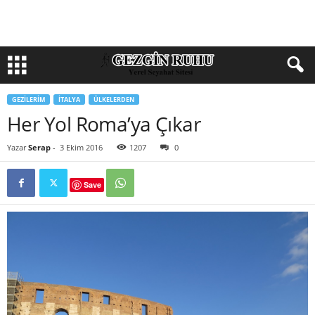
GEZILERIM
İTALYA
ÜLKELERDEN
Her Yol Roma’ya Çıkar
Yazar
Serap
-
3 Ekim 2016
1207
0
Save