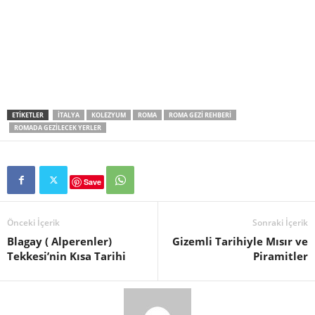
ETIKETLER
ITALYA
KOLEZYUM
ROMA
ROMA GEZI REHBERI
ROMADA GEZILECEK YERLER
Save
Önceki İçerik
Sonraki İçerik
Blagay ( Alperenler)
Gizemli Tarihiyle Mısır ve
Tekkesi’nin Kısa Tarihi
Piramitler