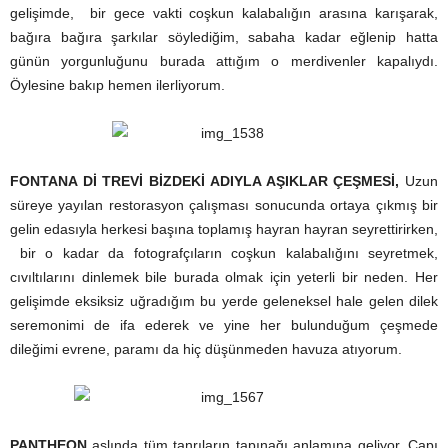
gelişimde, bir gece vakti coşkun kalabalığın arasına karışarak,
bağıra bağıra şarkılar söylediğim, sabaha kadar eğlenip hatta
günün yorgunluğunu burada attığım o merdivenler kapalıydı.
Öylesine bakıp hemen ilerliyorum.
FONTANA Dİ TREVİ BİZDEKİ ADIYLA AŞIKLAR ÇEŞMESİ,
Uzun
süreye yayılan restorasyon çalışması sonucunda ortaya çıkmış bir
gelin edasıyla herkesi başına toplamış hayran hayran seyrettirirken,
bir o kadar da fotografçıların coşkun kalabalığını seyretmek,
cıvıltılarını dinlemek bile burada olmak için yeterli bir neden. Her
gelişimde eksiksiz uğradığım bu yerde geleneksel hale gelen dilek
seremonimi de ifa ederek ve yine her bulunduğum çeşmede
dileğimi evrene, paramı da hiç düşünmeden havuza atıyorum.
PANTHEON
aslında tüm tanrıların tapınağı anlamına geliyor. Çapı