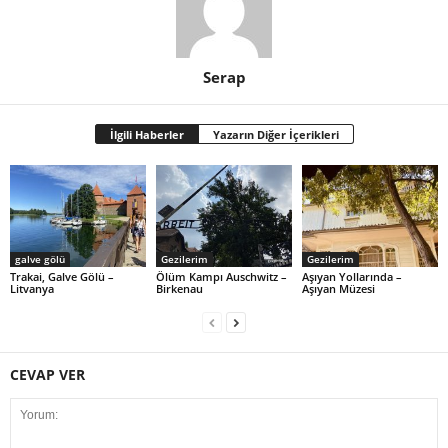
Serap
İlgili Haberler
Yazarın Diğer İçerikleri
galve gölü
Gezilerim
Gezilerim
Trakai, Galve Gölü –
Ölüm Kampı Auschwitz –
Aşıyan Yollarında –
Litvanya
Birkenau
Aşıyan Müzesi
CEVAP VER