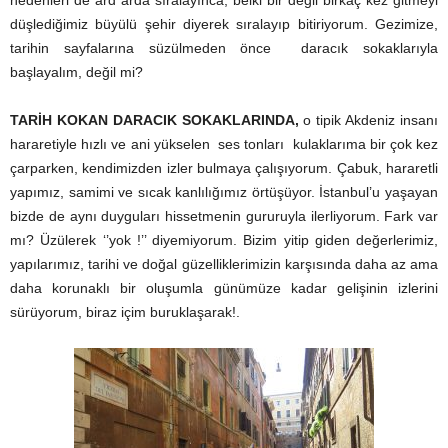
nedenleri de ard arda sıralayınca; belki bir değil birkaç kez gitmeyi
düşlediğimiz büyülü şehir diyerek sıralayıp bitiriyorum. Gezimize,
tarihin sayfalarına süzülmeden önce daracık sokaklarıyla
başlayalım, değil mi?
TARİH KOKAN DARACIK SOKAKLARINDA,
o tipik Akdeniz insanı
hararetiyle hızlı ve ani yükselen ses tonları kulaklarıma bir çok kez
çarparken, kendimizden izler bulmaya çalışıyorum. Çabuk, hararetli
yapımız, samimi ve sıcak kanlılığımız örtüşüyor. İstanbul’u yaşayan
bizde de aynı duyguları hissetmenin gururuyla ilerliyorum. Fark var
mı? Üzülerek ‘’yok !’’ diyemiyorum. Bizim yitip giden değerlerimiz,
yapılarımız, tarihi ve doğal güzelliklerimizin karşısında daha az ama
daha korunaklı bir oluşumla günümüze kadar gelişinin izlerini
sürüyorum, biraz içim buruklaşarak!.